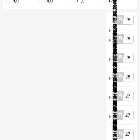
9月
10月
11月
12月
升
矿
非
天
容
用
金
轮
器
提
属
轴、
28
重
升
矿
导
要
容
用
向
金
承
器
提
轮
属
载
28
重
升
金
轴
非
件
要
容
属
安
金
超
承
器
非
全
属
声
载
28
重
金
金
检
矿
波
件
要
属
属
测
山
探
超
承
露
非
检
在
伤
声
载
28
天
金
金
验
用
安
波
件
矿
属
属
报
提
全
探
超
山
露
非
告
升
检
伤
声
27
在
天
金
金
钢
测
安
波
用
矿
属
属
丝
检
全
探
矿
山
露
非
绳
验
检
伤
用
27
在
天
金
金
安
报
测
安
自
用
矿
属
属
全
告
检
全
卸
矿
山
露
非
检
验
检
汽
用
27
在
天
金
测
报
测
车