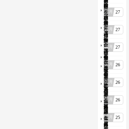
自
用
矿
属
检
告
检
安
卸
矿
山
露
验
金
验
全
汽
用
27
在
天
报
属
报
检
车
自
用
矿
告
非
告
测
安
卸
矿
山
金
金
检
全
汽
用
27
在
属
属
验
检
车
自
用
矿
非
报
测
安
卸
矿
山
金
金
告
检
全
汽
用
27
地
属
属
验
检
车
自
下
矿
非
金
报
测
安
卸
运
山
金
属
告
检
全
汽
26
金
矿
地
属
非
验
检
车
属
车
下
矿
金
报
测
安
非
安
运
山
属
告
检
全
26
金
金
全
矿
地
矿
验
检
属
属
检
车
下
山
报
测
露
非
测
安
运
在
告
检
26
天
金
金
检
全
矿
用
验
矿
属
属
验
检
车
提
报
山
露
非
报
测
安
升
告
25
在
天
金
金
告
检
全
钢
用
矿
属
属
验
检
丝