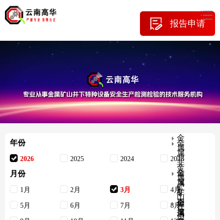
报告申请
金
年份
金
属
属
非
2026
2025
2024
2023
非
金
金
金
月份
属
属
属
矿
1月
2月
3月
4月
矿
非
山
用
金
金
5月
6月
7月
8月
在
提
属
属
用