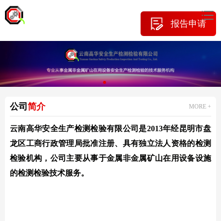
报告申请
公司
简介
MORE +
云南高华安全生产检测检验有限公司是2013年经昆明市盘
龙区工商行政管理局批准注册、具有独立法人资格的检测
检验机构，公司主要从事于金属非金属矿山在用设备设施
的检测检验技术服务。